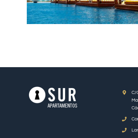
C/
Ma
Cá
Cor
Lar