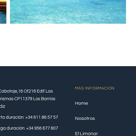
MÁS INFORMACIÓN
Cabotaje,16 Of216 Edif Las
rismas CP11379 Los Barrios
Home
diz
ta duración: +34 611 86 57 57
Nosotros
ga duración: +34 956 677 807
El Limonar