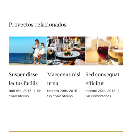
Proyectos relacionados
ndisse
Maecenas nisl
Sed consequat
Proin eget m
 facilis
urna
efficitur
tortor
h, 2015
|
Sin
febrero 20th, 2015
|
febrero 20th, 2015
|
febrero 20th, 2015
rios
Sin comentarios
Sin comentarios
Sin comentarios